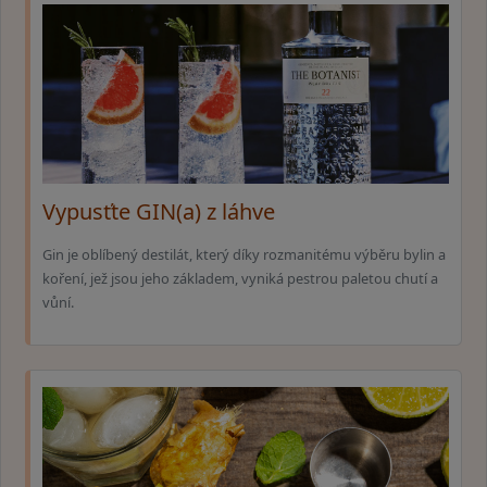
Vypusťte GIN(a) z láhve
Gin je oblíbený destilát, který díky rozmanitému výběru bylin a
koření, jež jsou jeho základem, vyniká pestrou paletou chutí a
vůní.