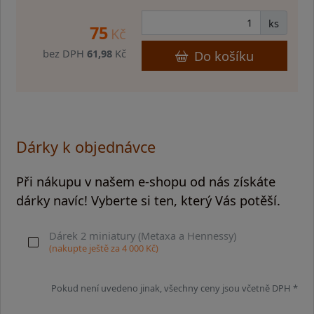
ks
75
Kč
bez DPH
61,98
Kč
Do košíku
Dárky k objednávce
Při nákupu v našem e-shopu od nás získáte
dárky navíc! Vyberte si ten, který Vás potěší.
Dárek 2 miniatury (Metaxa a Hennessy)
(nakupte ještě za
4 000
Kč)
Pokud není uvedeno jinak, všechny ceny jsou včetně DPH *