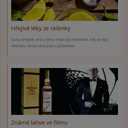
Hřejivé léky ze sklenky
Doba chřipek, virů a rýmy může být obdobím, kdy se dají
destiláty okusit zase jiným způsobem.
Známé lahve ve filmu