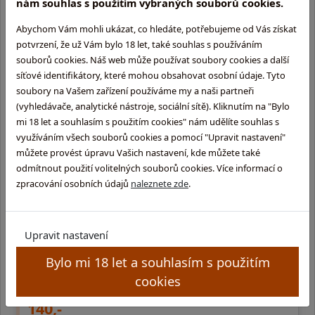
nám souhlas s použitím vybraných souborů cookies.
skladem na prodejně
Abychom Vám mohli ukázat, co hledáte, potřebujeme od Vás získat
potvrzení, že už Vám bylo 18 let, také souhlas s používáním
souborů cookies. Náš web může používat soubory cookies a další
síťové identifikátory, které mohou obsahovat osobní údaje. Tyto
soubory na Vašem zařízení používáme my a naši partneři
(vyhledávače, analytické nástroje, sociální sítě). Kliknutím na "Bylo
mi 18 let a souhlasím s použitím cookies" nám udělíte souhlas s
využíváním všech souborů cookies a pomocí "Upravit nastavení"
můžete provést úpravu Vašich nastavení, kde můžete také
odmítnout použití volitelných souborů cookies. Více informací o
zpracování osobních údajů
naleznete zde
.
Mini Cointreau
Upravit nastavení
0,05l, sklo | Pomerančový likér vyráběný od r. 1875 rodinou
Cointreau destilací kůry ze sladkých a hořkých pomerančů,
Bylo mi 18 let a souhlasím s použitím
neutrálního destilátu a cukru. V letech 2007- …
cookies
140,-