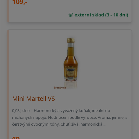
109,-
externí sklad (3 - 10 dní)
Mini Martell VS
0,03l, sklo | Harmonický a vyvážený koňak, ideální do
míchaných nápojů. Hodnocení podle výrobce: Aroma: jemné, s
čerstvými ovocnými tóny. Chuť: živá, harmonická …
69,-