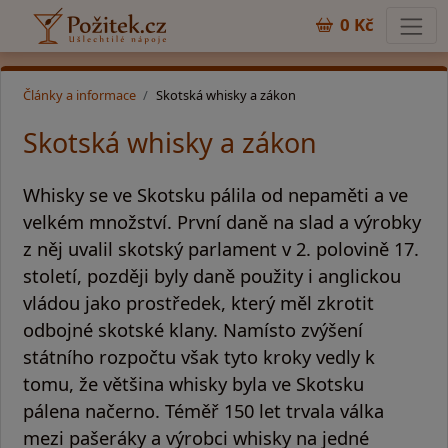
0 Kč
Články a informace
Skotská whisky a zákon
Skotská whisky a zákon
Whisky se ve Skotsku pálila od nepaměti a ve
velkém množství. První daně na slad a výrobky
z něj uvalil skotský parlament v 2. polovině 17.
století, později byly daně použity i anglickou
vládou jako prostředek, který měl zkrotit
odbojné skotské klany. Namísto zvýšení
státního rozpočtu však tyto kroky vedly k
tomu, že většina whisky byla ve Skotsku
pálena načerno. Téměř 150 let trvala válka
mezi pašeráky a výrobci whisky na jedné