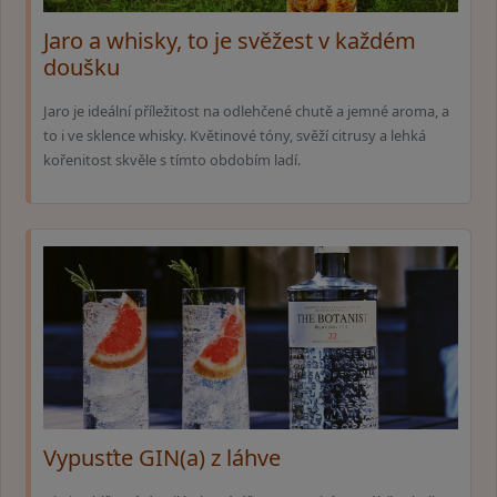
Jaro a whisky, to je svěžest v každém
doušku
Jaro je ideální příležitost na odlehčené chutě a jemné aroma, a
to i ve sklence whisky. Květinové tóny, svěží citrusy a lehká
kořenitost skvěle s tímto obdobím ladí.
Vypusťte GIN(a) z láhve