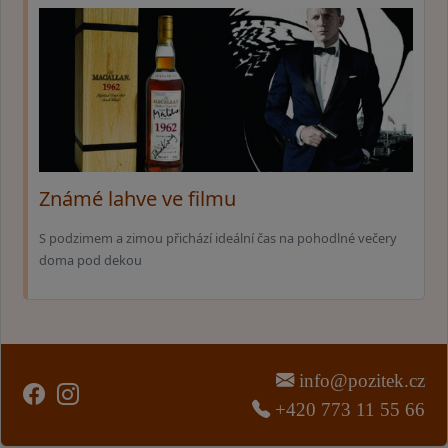
Známé lahve ve filmu
S podzimem a zimou přichází ideální čas na pohodlné večery
doma pod dekou
info@pozitek.cz
+420 773 11 55 66