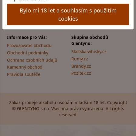
Čtvrtek: 11:00 - 16:00
Bylo mi 18 let a souhlasím s použitím
Pátek: 11:00 - 17:00
cookies
Informace pro Vás:
Skupina obchodů
Glentyno:
Provozovatel obchodu
Skotska-whisky.cz
Obchodní podmínky
Rumy.cz
Ochrana osobních údajů
Brandy.cz
Kamenný obchod
Pozitek.cz
Pravidla soutěže
Zákaz prodeje alkoholu osobám mladším 18 let. Copyright
© GLENTYNO s.r.o. Všechna práva vyhrazena. All rights
reserved.