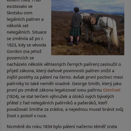
existovalo ve
Skotsku osm
legálních palíren a
několik set
nelegálních. Situace
se změnila až po r.
1823, kdy se vévoda
Gordon (na jehož
pozemcích se
nacházelo několik věhlasných černých palíren) zasloužil o
přijetí zákona, který daňové povinnosti palíren snížil a
zvýšil postihy za pálení na černo. Avšak první poctivci mezi
palírníky to také neměli snadné. George Smith, který jako
první po změně zákona legalizoval svou palírnu
Glenlivet
(1824), se stal terčem výhružek a útoků svých bývalých
přátel z řad nelegálních palírníků a pašeráků, kteří
považovali Smithe za zrádce, a nejednou musel bránit svůj
život s pistolí v ruce.
Nicméně do roku 1834 bylo pálení načerno téměř zcela