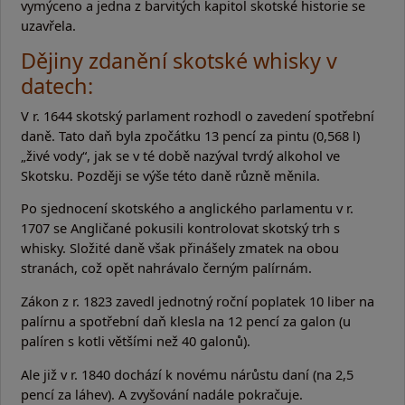
vymýceno a jedna z barvitých kapitol skotské historie se
uzavřela.
Dějiny zdanění skotské whisky v
datech:
V r. 1644 skotský parlament rozhodl o zavedení spotřební
daně. Tato daň byla zpočátku 13 pencí za pintu (0,568 l)
„živé vody“, jak se v té době nazýval tvrdý alkohol ve
Skotsku. Později se výše této daně různě měnila.
Po sjednocení skotského a anglického parlamentu v r.
1707 se Angličané pokusili kontrolovat skotský trh s
whisky. Složité daně však přinášely zmatek na obou
stranách, což opět nahrávalo černým palírnám.
Zákon z r. 1823 zavedl jednotný roční poplatek 10 liber na
palírnu a spotřební daň klesla na 12 pencí za galon (u
palíren s kotli většími než 40 galonů).
Ale již v r. 1840 dochází k novému nárůstu daní (na 2,5
pencí za láhev). A zvyšování nadále pokračuje.