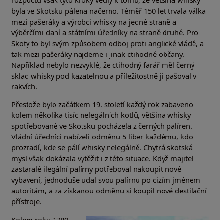
byla ve Skotsku pálena načerno. Téměř 150 let trvala válka
mezi pašeráky a výrobci whisky na jedné straně a
výběrčími daní a státními úředníky na straně druhé. Pro
Skoty to byl svým způsobem odboj proti anglické vládě, a
tak mezi pašeráky najdeme i jinak ctihodné občany.
Například nebylo nezvyklé, že ctihodný farář měl černý
sklad whisky pod kazatelnou a příležitostně ji pašoval v
rakvích.
Přestože bylo začátkem 19. století každý rok zabaveno
kolem několika tisíc nelegálních kotlů, většina whisky
spotřebované ve Skotsku pocházela z černých palíren.
Vládní úředníci nabízeli odměnu 5 liber každému, kdo
prozradí, kde se pálí whisky nelegálně. Chytrá skotská
mysl však dokázala vytěžit i z této situace. Když majitel
zastaralé ilegální palírny potřeboval nakoupit nové
vybavení, jednoduše udal svou palírnu po cizím jménem
autoritám, a za získanou odměnu si koupil nové destilační
přístroje.
Kolem roku 1780