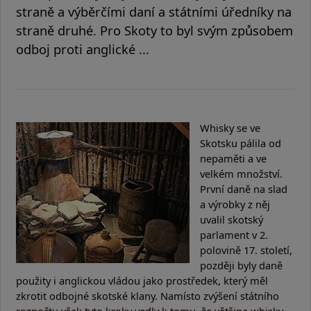
straně a výběrčími daní a státními úředníky na
straně druhé. Pro Skoty to byl svým způsobem
odboj proti anglické ...
Whisky se ve
Skotsku pálila od
nepaměti a ve
velkém množství.
První daně na slad
a výrobky z něj
uvalil skotský
parlament v 2.
polovině 17. století,
později byly daně
použity i anglickou vládou jako prostředek, který měl
zkrotit odbojné skotské klany. Namísto zvýšení státního
rozpočtu však tyto kroky vedly k tomu, že většina whisky