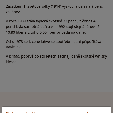
Začátkem 1. světové války (1914) vyskočila daň na 9 pencí
za láhev.
V roce 1939 stála typická skotská 72 pencí, z čehož 48
pencí byla samotná daň a v r. 1992 stojí stejná láhev již
10,80 liber a z toho 5,55 liber připadá na daně.
Od r. 1973 se k ceně lahve se spotřební daní připočítává
navíc DPH.
V r. 1995 poprvé po sto letech začínají daně skotské whisky
klesat.
--
Proč
nakupovat u nás
?