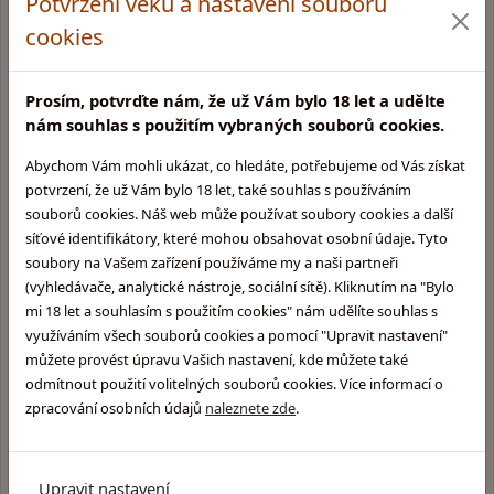
Potvrzení věku a nastavení souborů
cookies
Rychlé a bezpečné dodání
Prosím, potvrďte nám, že už Vám bylo 18 let a udělte
nám souhlas s použitím vybraných souborů cookies.
Dárky k nákupu, fan shop
Abychom Vám mohli ukázat, co hledáte, potřebujeme od Vás získat
potvrzení, že už Vám bylo 18 let, také souhlas s používáním
Velký výběr skladem
souborů cookies. Náš web může používat soubory cookies a další
síťové identifikátory, které mohou obsahovat osobní údaje. Tyto
soubory na Vašem zařízení používáme my a naši partneři
(vyhledávače, analytické nástroje, sociální sítě). Kliknutím na "Bylo
mi 18 let a souhlasím s použitím cookies" nám udělíte souhlas s
Kamenná prodejna v Praze
Glentyno Whisky Shop
využíváním všech souborů cookies a pomocí "Upravit nastavení"
Na Malovance 6, Praha 6
můžete provést úpravu Vašich nastavení, kde můžete také
Zobrazit mapu
odmítnout použití volitelných souborů cookies. Více informací o
zpracování osobních údajů
naleznete zde
.
Otevírací doba:
Pondělí: 10:00 - 15:00
Úterý: 10:00 - 15:00
Upravit nastavení
Středa: Zavřeno